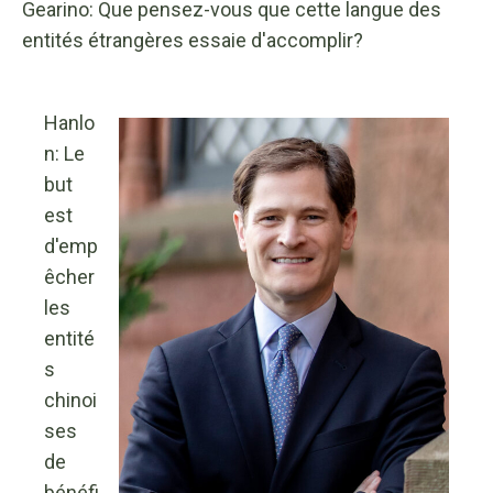
Gearino: Que pensez-vous que cette langue des
entités étrangères essaie d'accomplir?
Hanlo
n: Le
but
est
d'emp
êcher
les
entité
s
chinoi
ses
de
bénéfi