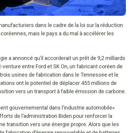
anufacturiers dans le cadre de la loi sur la réduction
d-coréennes, mais le pays a du mal à accélérer les
gie a annoncé qu’il accorderait un prêt de 9,2 milliards
t-venture entre Ford et SK On, un fabricant coréen de
e trois usines de fabrication dans le Tennessee et le
lations ont le potentiel de déplacer 455 millions de
nsition vers un transport à faible émission de carbone.
ent gouvernemental dans l’industrie automobile»
orts de l’administration Biden pour renforcer la
e transition vers une énergie propre. Alors que les
e fabrication d’énergie renouvelable et de batteries,