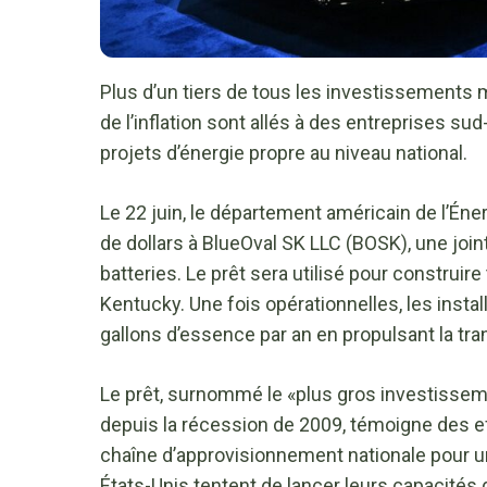
Plus d’un tiers de tous les investissements m
de l’inflation sont allés à des entreprises su
projets d’énergie propre au niveau national.
Le 22 juin, le département américain de l’Éner
de dollars à BlueOval SK LLC (BOSK), une join
batteries. Le prêt sera utilisé pour construir
Kentucky. Une fois opérationnelles, les instal
gallons d’essence par an en propulsant la tra
Le prêt, surnommé le «plus gros investissem
depuis la récession de 2009, témoigne des eff
chaîne d’approvisionnement nationale pour un
États-Unis tentent de lancer leurs capacités d