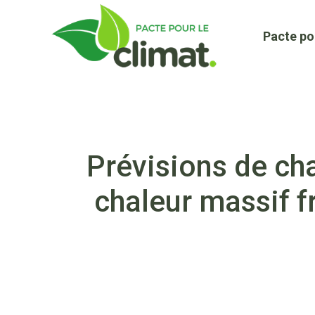
Aller
au
Pacte po
contenu
Prévisions de ch
chaleur massif f