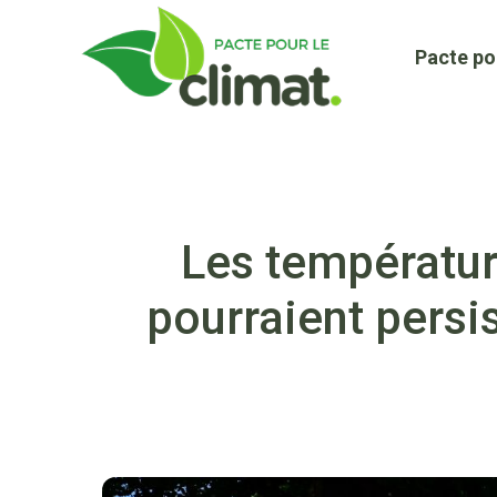
Aller
au
Pacte po
contenu
Les températur
pourraient persi