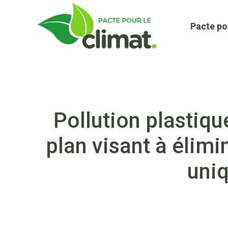
Aller
au
Pacte po
contenu
Pollution plastiqu
plan visant à élim
uniq