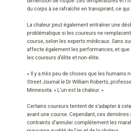
dimension de risque. Les températures et l'
du corps à se rafraîchir en transpirant, ce qu
La chaleur peut également entraîner une désh
problématique si les coureurs ne remplacent 
course, selon les experts médicaux. Sans sur
affecte également les performances, et que 
les coureurs d'élite et non-élite.
« Il y a très peu de choses que les humains n
Street Journal le Dr William Roberts, profess
Minnesota. « L'un est la chaleur. »
Certains coureurs tentent de s’adapter à cel
avant une course. Cependant, ces dernières
contraints d'annuler complètement les marat
mauvaise qualité de l'air et de la chaleur.