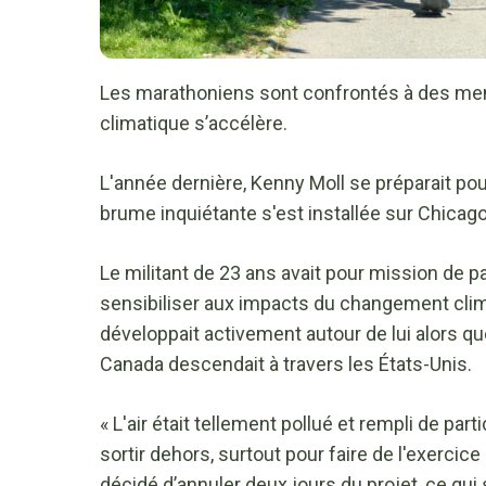
Les marathoniens sont confrontés à des me
climatique s’accélère.
L'année dernière, Kenny Moll se préparait po
brume inquiétante s'est installée sur Chicago
Le militant de 23 ans avait pour mission de 
sensibiliser aux impacts du changement climat
développait activement autour de lui alors q
Canada descendait à travers les États-Unis.
« L'air était tellement pollué et rempli de pa
sortir dehors, surtout pour faire de l'exercic
décidé d’annuler deux jours du projet, ce qui s