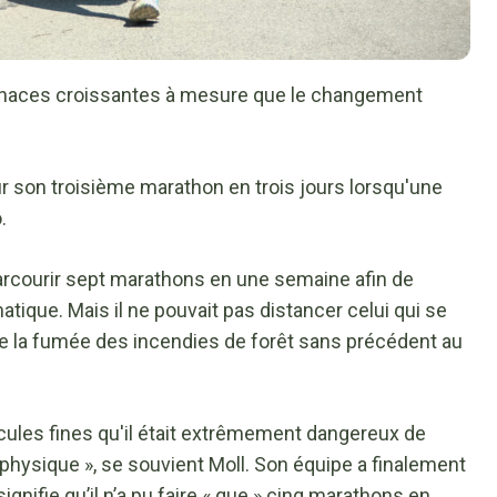
naces croissantes à mesure que le changement
ur son troisième marathon en trois jours lorsqu'une
.
parcourir sept marathons en une semaine afin de
ique. Mais il ne pouvait pas distancer celui qui se
ue la fumée des incendies de forêt sans précédent au
rticules fines qu'il était extrêmement dangereux de
e physique », se souvient Moll. Son équipe a finalement
ignifie qu’il n’a pu faire « que » cinq marathons en